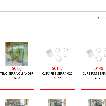
5015J
50147
50148
TELO SERRA OLEANDER
CLIPS FISS SERRA õ20
CLIPS FISS SERR
2644
10PZ
6PZ