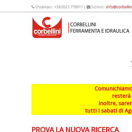
Chiamaci : +39.0521.779911 |
Scrivici :
info@corbellini
Comunichiamo a
resterà 
Inoltre, sarem
tutti i sabati di 
GGGGG
PROVA LA NUOVA RICERCA