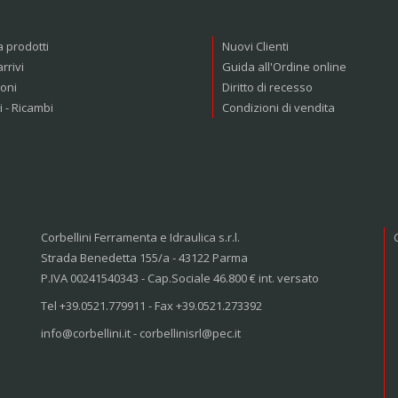
a prodotti
Nuovi Clienti
arrivi
Guida all'Ordine online
oni
Diritto di recesso
i - Ricambi
Condizioni di vendita
Corbellini Ferramenta e Idraulica s.r.l.
Strada Benedetta 155/a - 43122 Parma
P.IVA 00241540343 - Cap.Sociale 46.800 € int. versato
Tel +39.0521.779911 - Fax +39.0521.273392
info@corbellini.it - corbellinisrl@pec.it