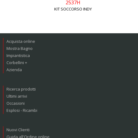
2537H
KIT SOCCORSO INDY
Acquista online
Mostra Bagno
Impiantistica
Corbellini +
Azienda
Ricerca prodotti
Ultimi arrivi
Occasioni
Esplosi - Ricambi
Nuovi Clienti
Guida all'Ordine online